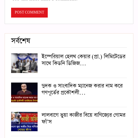
সর্বশেষ
ইম্পেরিয়াল হেলথ কেয়ার (প্রা.) লিমিটেডের
সাথে কিডনি ডিজিজ…
দুদক ও সাংবাদিক ম্যানেজ করার নাম করে
গণপূর্তের প্রকৌশলী…
লালবাগে ভুয়া কাজীর বিয়ে বাণিজ্যের গোমর
ফাঁ’স