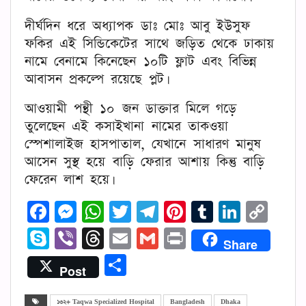
দীর্ঘদিন ধরে অধ্যাপক ডাঃ মোঃ আবু ইউসুফ
ফকির এই সিন্ডিকেটের সাথে জড়িত থেকে ঢাকায়
নামে বেনামে কিনেছেন ১০টি ফ্লাট এবং বিভিন্ন
আবাসন প্রকল্পে রয়েছে প্লট।
আওয়ামী পন্থী ১০ জন ডাক্তার মিলে গড়ে
তুলেছেন এই কসাইখানা নামের তাকওয়া
স্পেশালাইজ হাসপাতাল, যেখানে সাধারণ মানুষ
আসেন সুস্থ হয়ে বাড়ি ফেরার আশায় কিন্তু বাড়ি
ফেরেন লাশ হয়ে।
Facebook
Messenger
WhatsApp
Twitter
Telegram
Pinterest
Tumblr
Linked
Cop
Lin
Skype
Viber
Threads
Email
Gmail
Print
Share
Share
Post
১৩২+ Taqwa Specialized Hospital
Bangladesh
Dhaka