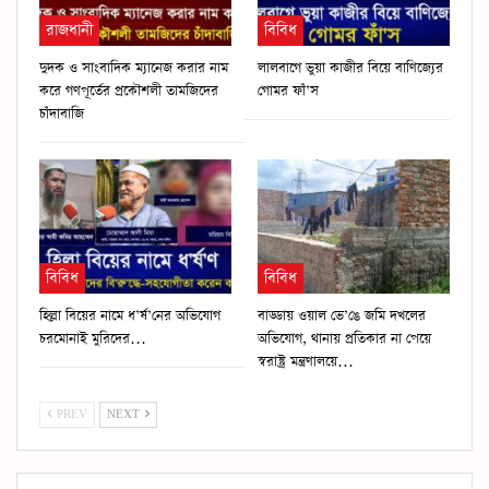
রাজধানী
বিবিধ
দুদক ও সাংবাদিক ম্যানেজ করার নাম
লালবাগে ভুয়া কাজীর বিয়ে বাণিজ্যের
করে গণপূর্তের প্রকৌশলী তামজিদের
গোমর ফাঁ’স
চাঁদাবাজি
বিবিধ
বিবিধ
হিল্লা বিয়ের নামে ধ’র্ষ’নের অভিযোগ
বাড্ডায় ওয়াল ভে’ঙে জমি দখলের
চরমোনাই মুরিদের…
অভিযোগ, থানায় প্রতিকার না পেয়ে
স্বরাষ্ট্র মন্ত্রণালয়ে…
PREV
NEXT