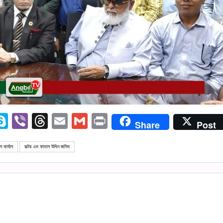
edIn
opy
Skype
Viber
Threads
Email
Gmail
Print
Share
Post
ink
 কার্যাল
ডক্টর এম কামাল উদ্দিন জসিম