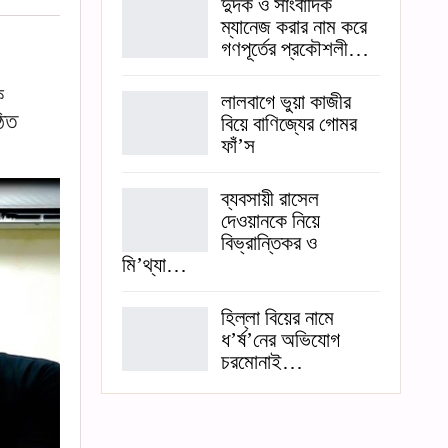
দুদক ও সাংবাদিক
ম্যানেজ করার নাম করে
গণপূর্তের প্রকৌশলী…
ে
লালবাগে ভুয়া কাজীর
ঠিত
বিয়ে বাণিজ্যের গোমর
ফাঁ’স
ব্যবসায়ী রাসেল
দেওয়ানকে নিয়ে
বিভ্রান্তিকর ও
মি’থ্যা…
হিল্লা বিয়ের নামে
ধ’র্ষ’নের অভিযোগ
চরমোনাই…