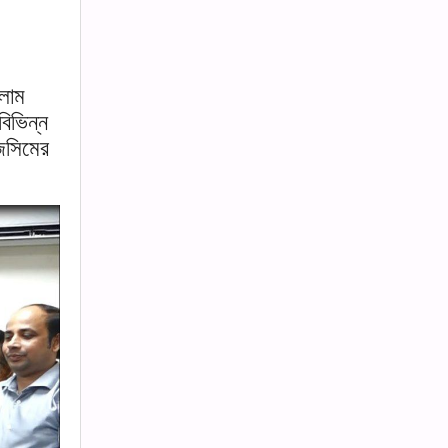
লাম
িভিন্ন
জসিমের