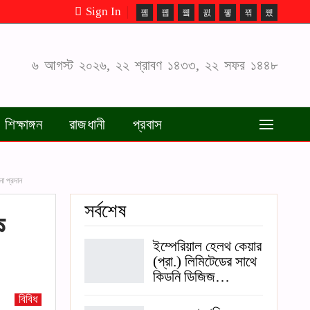
Sign In
৬ আগস্ট ২০২৬, ২২ শ্রাবণ ১৪৩৩, ২২ সফর ১৪৪৮
শিক্ষাঙ্গন
রাজধানী
প্রবাস
া প্রদান
সর্বশেষ
ে
ইম্পেরিয়াল হেলথ কেয়ার
(প্রা.) লিমিটেডের সাথে
কিডনি ডিজিজ…
বিবিধ