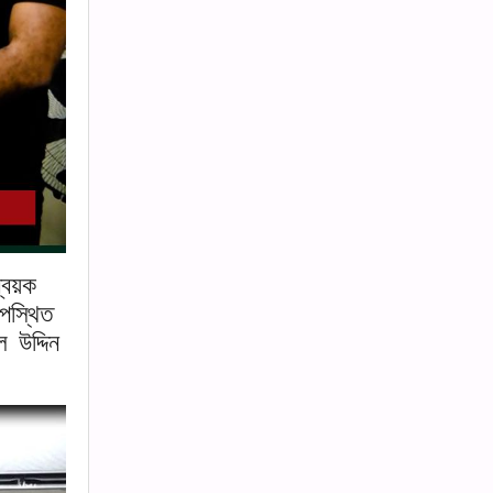
্বয়ক
পস্থিত
 উদ্দিন