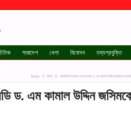
জাতিক
সারাদেশ
খেলা
বিনোদন
তথ্যপ্রযুক্তি
যোশাল মিডিয়া
Home
বিবিধ
আইবিবি পিএলসি এর ডিএমডি ড. এম কামাল উদ্দিন জসিমকে সংবর্ধন
ি ড. এম কামাল উদ্দিন জসিমক