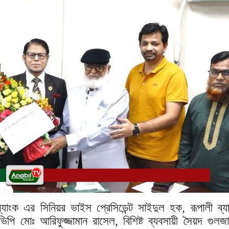
যাংক এর সিনিয়র ভাইস প্রেসিডেন্ট সাইদুল হক, রূপালী ব্
োঃ আরিফুজ্জামান রাসেল, বিশিষ্ট ব্যবসায়ী সৈয়দ গুলজ