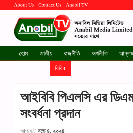
About Us
Contact Us
Anabil TV
হোম
জাতীয়
রাজনীতি
অর্থনীতি
আন্তর্
লাইফস্টাইল
বিবিধ
স্বাস্থ্য
কৌতুক
স্
আইবিবি পিএলসি এর ডিএমড
সংবর্ধনা প্রদান
আপডেট
নভে ৪, ২০২৪