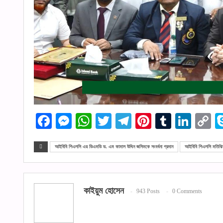
Facebook
Messenger
WhatsApp
Twitter
Telegram
Pinterest
Tumblr
Link
C
L
আইবিবি পিএলসি এর ডিএমডি ড. এম কামাল উদ্দিন জসিমকে সংবর্ধনা প্রদান
আইবিবি পিএলসি মতিঝিল
কাইয়ুম হোসেন
943 Posts
0 Comments