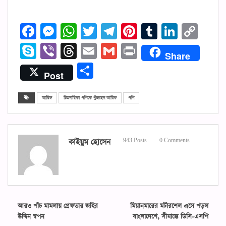
Facebook
Messenger
WhatsApp
Twitter
Telegram
Pinterest
Tumblr
Linked
Cop
Lin
Skype
Viber
Threads
Email
Gmail
Print
Share
Share
Post
আরিফ
চিত্রনায়িকা পপিকে খুঁজছেন আরিফ
পপি
কাইয়ুম হোসেন
943 Posts
0 Comments
আরও পাঁচ মামলায় গ্রেফতার জহির
মিয়ানমারের মর্টারশেল এসে পড়ল
উদ্দিন স্বপন
বাংলাদেশে, সীমান্তে ডিসি-এসপি