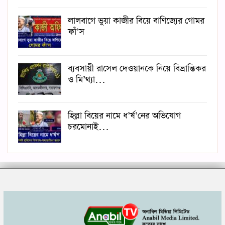
লালবাগে ভুয়া কাজীর বিয়ে বাণিজ্যের গোমর
ফাঁ’স
ব্যবসায়ী রাসেল দেওয়ানকে নিয়ে বিভ্রান্তিকর
ও মি’থ্যা…
হিল্লা বিয়ের নামে ধ’র্ষ’নের অভিযোগ
চরমোনাই…