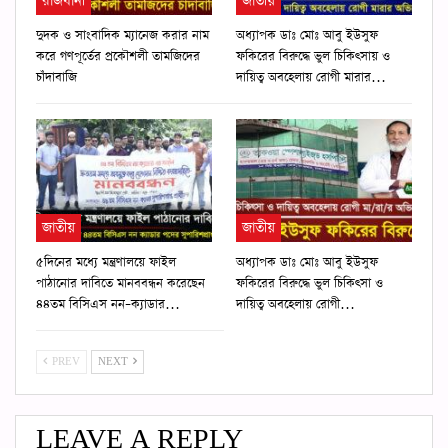
রাজধানী
জাতীয়
দুদক ও সাংবাদিক ম্যানেজ করার নাম
অধ্যাপক ডাঃ মোঃ আবু ইউসুফ
করে গণপূর্তের প্রকৌশলী তামজিদের
ফকিরের বিরুদ্ধে ভুল চিকিৎসায় ও
চাঁদাবাজি
দায়িত্ব অবহেলায় রোগী মারার…
জাতীয়
জাতীয়
৫দিনের মধ্যে মন্ত্রণালয়ে ফাইল
অধ্যাপক ডাঃ মোঃ আবু ইউসুফ
পাঠানোর দাবিতে মানববন্ধন করেছেন
ফকিরের বিরুদ্ধে ভুল চিকিৎসা ও
৪৪তম বিসিএস নন–ক্যাডার…
দায়িত্ব অবহেলায় রোগী…
PREV
NEXT
LEAVE A REPLY