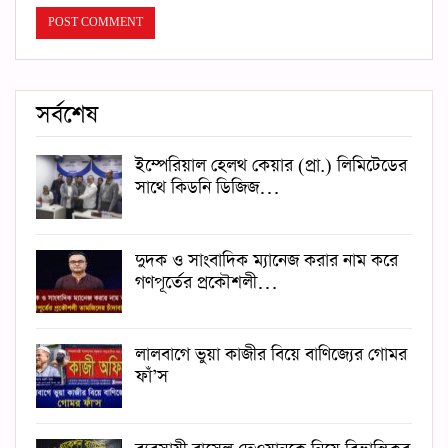
সর্বশেষ
ইম্পেরিয়াল হেলথ কেয়ার (প্রা.) লিমিটেডের
সাথে কিডনি ডিজিজ…
দুদক ও সাংবাদিক ম্যানেজ করার নাম করে
গণপূর্তের প্রকৌশলী…
লালবাগে ভুয়া কাজীর বিয়ে বাণিজ্যের গোমর
ফাঁ’স