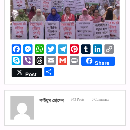
Facebook
Messenger
WhatsApp
Twitter
Telegram
Pinterest
Tumblr
Linked
Cop
Lin
Skype
Viber
Threads
Email
Gmail
Print
Share
Share
Post
কাইয়ুম হোসেন
943 Posts
0 Comments