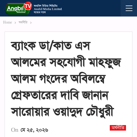
Home
অর্থনীতি
ব‍্যাংক ডা/কাত এস
আলমের সহযোগী মাহফুজ
আলম গংদের অবিলম্বে
গ্রেফতারের দাবি জানান
সারোয়ার ওয়াদুদ চৌধুরী
অর্থনীতি
On
মে ২৫, ২০২৬