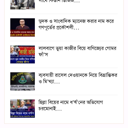
সাথে কিডনি ডিজিজ…
দুদক ও সাংবাদিক ম্যানেজ করার নাম করে
গণপূর্তের প্রকৌশলী…
লালবাগে ভুয়া কাজীর বিয়ে বাণিজ্যের গোমর
ফাঁ’স
ব্যবসায়ী রাসেল দেওয়ানকে নিয়ে বিভ্রান্তিকর
ও মি’থ্যা…
হিল্লা বিয়ের নামে ধ’র্ষ’নের অভিযোগ
চরমোনাই…