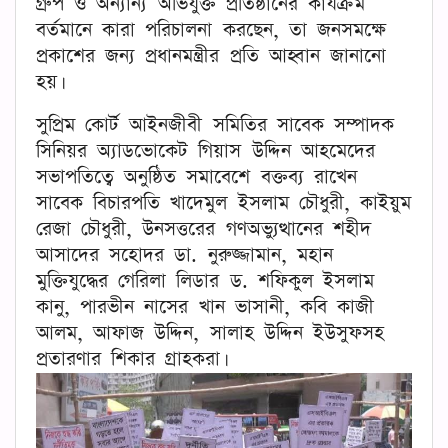
গ্রুপ ও অন্যান্য অভিযুক্ত প্রতিষ্ঠানের কার্যক্রম
বর্তমানে কারা পরিচালনা করছেন, তা জনসমক্ষে
প্রকাশের জন্য প্রধানমন্ত্রীর প্রতি আহ্বান জানানো
হয়।
সুপ্রিম কোর্ট আইনজীবী সমিতির সাবেক সম্পাদক
সিনিয়র অ্যাডভোকেট গিয়াস উদ্দিন আহমেদের
সভাপতিত্বে অনুষ্ঠিত সমাবেশে বক্তব্য রাখেন
সাবেক বিচারপতি খাদেমুল ইসলাম চৌধুরী, কাইয়ুম
রেজা চৌধুরী, উনসত্তরের গণঅভ্যুত্থানের শহীদ
আসাদের সহোদর ডা. নুরুজ্জামান, মহান
মুক্তিযুদ্ধের গেরিলা লিডার ড. শফিকুল ইসলাম
কানু, পারভীন নাসের খান ভাসানী, কবি কাজী
আলম, আফাজ উদ্দিন, সালাহ উদ্দিন ইউসুফসহ
প্রতারণার শিকার গ্রাহকরা।