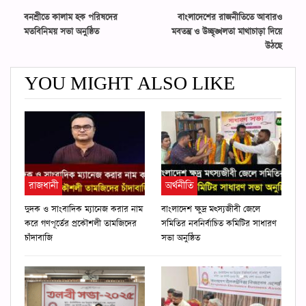
বনশ্রীতে কালাম হক পরিষদের
বাংলাদেশের রাজনীতিতে আবারও
মতবিনিময় সভা অনুষ্ঠিত
মবতন্ত্র ও উচ্ছৃঙ্খলতা মাথাচাড়া দিয়ে
উঠছে
YOU MIGHT ALSO LIKE
রাজধানী
অর্থনীতি
দুদক ও সাংবাদিক ম্যানেজ করার নাম
বাংলাদেশ ক্ষুদ্র মৎস্যজীবী জেলে
করে গণপূর্তের প্রকৌশলী তামজিদের
সমিতির নবনির্বাচিত কমিটির সাধারণ
চাঁদাবাজি
সভা অনুষ্ঠিত