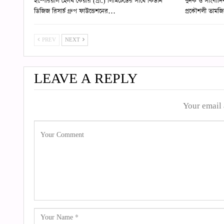
ইম্পেরিয়াল হেলথ কেয়ার (প্রা.) লিমিটেডের সাথে কিডনি
দুদক ও সাংবাদি
ডিজিজ রিসার্চ গ্রুপ ফাউন্ডেশনের…
প্রকৌশলী তামজিদ
PREV
NEXT
LEAVE A REPLY
Your email 