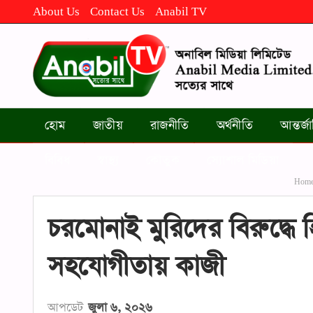
About Us
Contact Us
Anabil TV
হোম
জাতীয়
রাজনীতি
অর্থনীতি
আন্তর্
বিবিধ
স্বাস্থ্য
কৌতুক
স্যোশাল মিডিয়া
Hom
চরমোনাই মুরিদের বিরুদ্ধে হ
সহযোগীতায় কাজী
আপডেট
জুলা ৬, ২০২৬