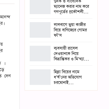
দুদক ও সাংবাদিক
ম্যানেজ করার নাম করে
গণপূর্তের প্রকৌশলী…
আনন্দ
র।
লালবাগে ভুয়া কাজীর
বিয়ে বাণিজ্যের গোমর
ফাঁ’স
ায়
ব্যবসায়ী রাসেল
ছর
দেওয়ানকে নিয়ে
বিভ্রান্তিকর ও মি’থ্যা…
দ ।
ড়ে
হিল্লা বিয়ের নামে
তি দেন
ধ’র্ষ’নের অভিযোগ
চরমোনাই…