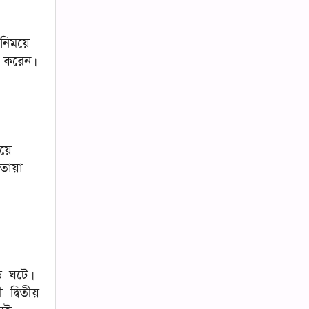
নিময়ে
 করেন।
য়ে
তোয়া
ি ঘটে।
দ্বিতীয়