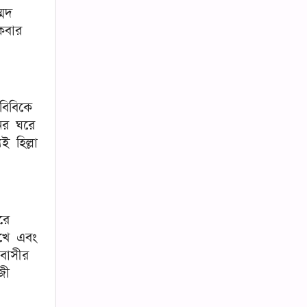
মেদ
কবার
বিবিকে
ের ঘরে
 হিল্লা
রে
েখে এবং
বাসীর
জী