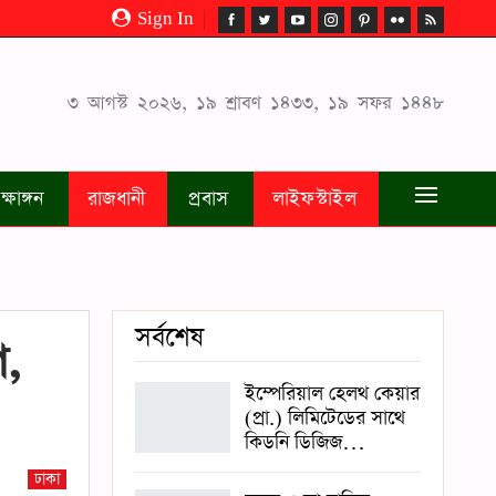
Sign In
৩ আগস্ট ২০২৬, ১৯ শ্রাবণ ১৪৩৩, ১৯ সফর ১৪৪৮
ক্ষাঙ্গন
রাজধানী
প্রবাস
লাইফস্টাইল
সর্বশেষ
গ,
ইম্পেরিয়াল হেলথ কেয়ার
(প্রা.) লিমিটেডের সাথে
কিডনি ডিজিজ…
ঢাকা