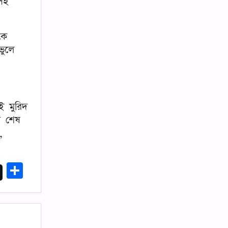
েই
কে
ভুলে
ই মুরিদ
ে শেষ
,
Share