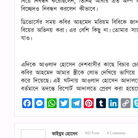
বিয়ে নিবন্ধন করেছিলেন, তিনিই আবার এত অল্প স
বিচ্ছেদও নিবন্ধন করলেন কীভাবে।
ডিভোর্সের সময় কবির আহমেদ মরিয়ম বিবিকে জানা
বিয়ের অভিনয় করা। এর বেশি কিছু না। তোমার সা
যাও।
এদিকে আওলাদ হোসেন দেশবাসীর কাছে বিচার চেয়ে 
কবির আহমেদ আমার স্ত্রীকে লোভ দেখিয়ে ভাগিয়ে 
করে দিয়েছে। এই ঘটনায় আওলাদ হোসেন আদালতে 
বর্তমানে তদন্তে রিপোর্ট আদালতে প্রেরণ করা হয়েছ
Facebook
Messenger
WhatsApp
Twitter
Telegram
Pinterest
Tumblr
Link
C
L
কাইয়ুম হোসেন
943 Posts
0 Comments