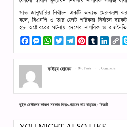
কোনো স্বাধীন মূল্যায়ন নির্দলীয় নাগরিক সমাজ দ্বা
সাত জানুয়ারির নির্বাচন একটি অত্যন্ত মেরুকরণ 
বলে, বিএনপি ও তার জোট শরিকরা নির্বাচন বয়ক
২৮ অক্টোবরের ঘটনায় দেশের নাগরিক ও রাজনৈতিক
Facebook
Messenger
WhatsApp
Twitter
Telegram
Pinterest
Tumblr
Link
C
L
কাইয়ুম হোসেন
943 Posts
0 Comments
কুইক রেন্টালের কারণে সরকার বিদ্যুৎ-গ্যাসের দাম বাড়াচ্ছে : রিজভী
YOU MIGHT ALSO LIKE