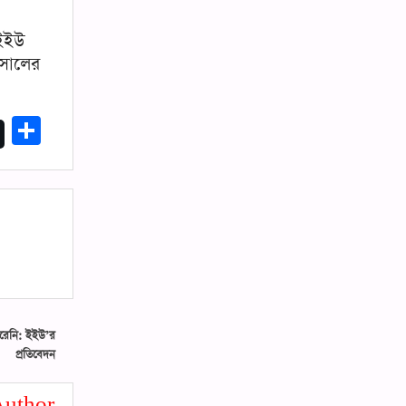
 ইইউ
সালের
Share
পারেনি: ইইউ’র
প্রতিবেদন
uthor