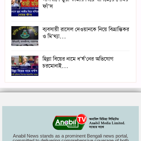
ফাঁ’স
ব্যবসায়ী রাসেল দেওয়ানকে নিয়ে বিভ্রান্তিকর
ও মি’থ্যা…
হিল্লা বিয়ের নামে ধ’র্ষ’নের অভিযোগ
চরমোনাই…
Anabil News stands as a prominent Bengali news portal,
committed to delivering comprehensive coverage of both