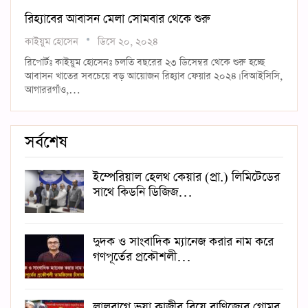
রিহ্যাবের আবাসন মেলা সোমবার থেকে শুরু
কাইয়ুম হোসেন
ডিসে ২০, ২০২৪
রিপোর্টঃ কাইয়ুম হোসেনঃ চলতি বছরের ২৩ ডিসেম্বর থেকে শুরু হচ্ছে
আবাসন খাতের সবচেয়ে বড় আয়োজন রিহ্যাব ফেয়ার ২০২৪। বিআইসিসি,
আগাররগাঁও,…
সর্বশেষ
ইম্পেরিয়াল হেলথ কেয়ার (প্রা.) লিমিটেডের
সাথে কিডনি ডিজিজ…
দুদক ও সাংবাদিক ম্যানেজ করার নাম করে
গণপূর্তের প্রকৌশলী…
লালবাগে ভুয়া কাজীর বিয়ে বাণিজ্যের গোমর