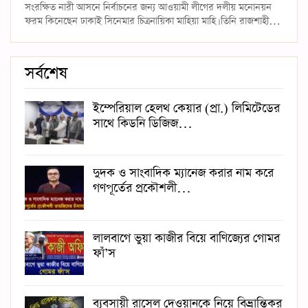
সংরক্ষিত নারী আসনে নির্বাচনের জন্য আওয়ামী লীগের দলীয় মনোনয়ন
ফরম কিনেছেন ঢাকাই সিনেমার চিত্রনায়িকা মাহিয়া মাহি। তিনি রাজশাহী…
সর্বশেষ
ইম্পেরিয়াল হেলথ কেয়ার (প্রা.) লিমিটেডের
সাথে কিডনি ডিজিজ…
দুদক ও সাংবাদিক ম্যানেজ করার নাম করে
গণপূর্তের প্রকৌশলী…
লালবাগে ভুয়া কাজীর বিয়ে বাণিজ্যের গোমর
ফাঁ’স
ব্যবসায়ী রাসেল দেওয়ানকে নিয়ে বিভ্রান্তিকর