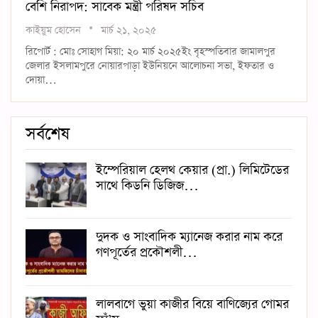
বেশি নিরাপদ: সাবেক মন্ত্রী পরিষদ সচিব
কাইয়ুম হোসেন
মার্চ ২১, ২০২৫
রিপোর্ট : মোঃ সোহাগ মিয়া: ২০ মার্চ ২০২৫ইং বৃহস্পতিবার জামালপুর
জেলার ইসলামপুরে নোয়ারপাড়া ইউনিয়নে আলোচনা সভা, ইফতার ও
দোয়া…
সর্বশেষ
ইম্পেরিয়াল হেলথ কেয়ার (প্রা.) লিমিটেডের
সাথে কিডনি ডিজিজ…
দুদক ও সাংবাদিক ম্যানেজ করার নাম করে
গণপূর্তের প্রকৌশলী…
লালবাগে ভুয়া কাজীর বিয়ে বাণিজ্যের গোমর