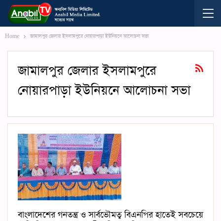
Home
জামালপুর জেলার ইসলামপুরে নোয়ারপাড়া ইউনিয়নে আলোচনা সভা
জামালপুর জেলার ইসলামপুরে
নোয়ারপাড়া ইউনিয়নে আলোচনা সভা
বাংলাদেশের গনতন্ত্র ও সার্বভৌমত্ব বিএনপির হাতেই সবচেয়ে