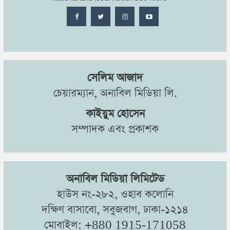
সেলিম আজাদ
চেয়ারম্যান, অনাবিল মিডিয়া লি.
কাইয়ুম হোসেন
সম্পাদক এবং প্রকাশক
অনাবিল মিডিয়া লিমিটেড
হাউস নং-২৮২, ওহাব কলোনি
দক্ষিণ বাসাবো, সবুজবাগ, ঢাকা-১২১৪
মোবাইল: +880 1915-171058