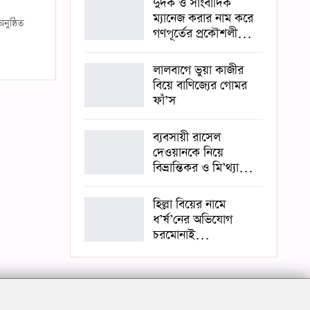
দুদক ও সাংবাদিক
ম্যানেজ করার নাম করে
নুষ্ঠিত
গণপূর্তের প্রকৌশলী…
লালবাগে ভুয়া কাজীর
বিয়ে বাণিজ্যের গোমর
ফাঁ’স
ব্যবসায়ী রাসেল
দেওয়ানকে নিয়ে
বিভ্রান্তিকর ও মি’থ্যা…
হিল্লা বিয়ের নামে
ধ’র্ষ’নের অভিযোগ
চরমোনাই…