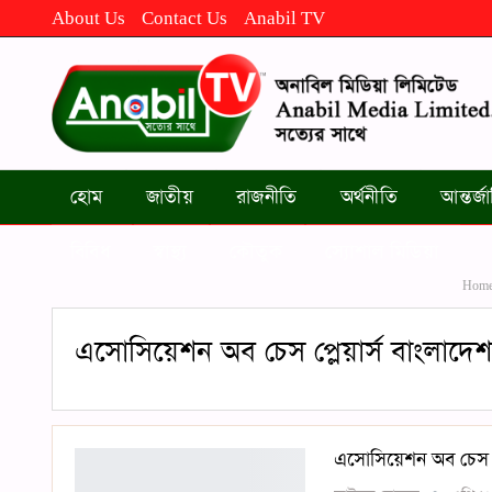
About Us
Contact Us
Anabil TV
হোম
জাতীয়
রাজনীতি
অর্থনীতি
আন্তর্
বিবিধ
স্বাস্থ্য
কৌতুক
স্যোশাল মিডিয়া
Hom
এসোসিয়েশন অব চেস প্লেয়ার্স বাংলাদেশ ক
এসোসিয়েশন অব চেস প্লে