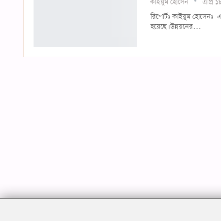
কাইয়ুম হোসেন
এপ্রি 
রিপোর্টঃ কাইয়ুম হোসেনঃ এস
হয়েছে। উন্নয়নের…